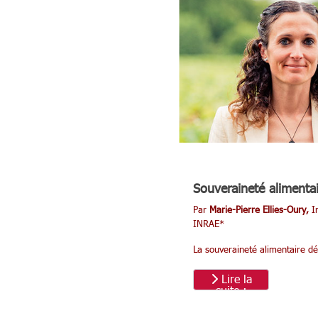
extérieur
agroalimentaire
français
Souveraineté alimenta
Par
Marie-Pierre Ellies-Oury,
In
INRAE*
La souveraineté alimentaire dé
Lire la
suite :
Souveraineté
alimentaire :