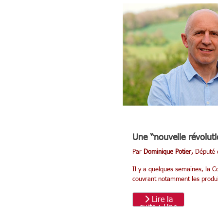
repenser nos
choix pour
nourrir
demain
Une “nouvelle révoluti
Par
Dominique Potier,
Député d
Il y a quelques semaines, la
couvrant notamment les produit
Lire la
suite : Une
“nouvelle