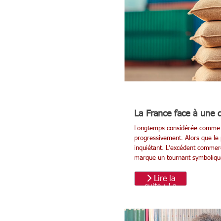
produire. Elle
consiste à
produire...
La France face à une 
Longtemps considérée comme un
progressivement. Alors que le 
inquiétant. L’excédent commerci
marque un tournant symbolique 
Lire la
suite : La
France face à
une
dépendance
alimentaire