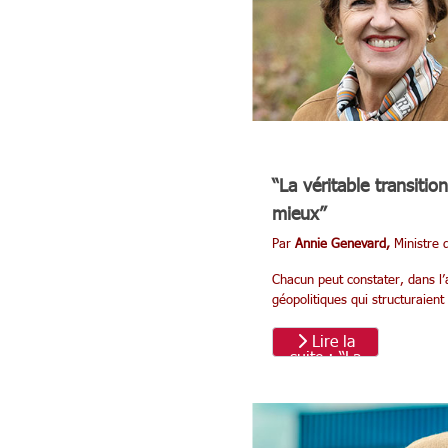
“La véritable transitio
mieux”
Par
Annie Genevard,
Ministre d
Chacun peut constater, dans l’
géopolitiques qui structuraient
Lire la
suite : “La
véritable
transition
agricole ne
consiste pas
à renoncer à