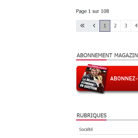
révolution
verte”
Page 1 sur 108
conciliant
écologie et
économie est
1
2
3
4
possible
ABONNEMENT MAGAZIN
RUBRIQUES
Société