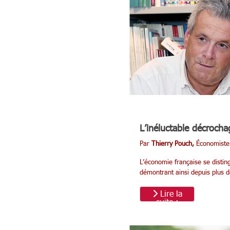
grandissante
: un modèle
fragilisé
L’inéluctable décroch
Par
Thierry Pouch,
Économiste
L’économie française se distin
démontrant ainsi depuis plus d
Lire la
suite :
L’inéluctable
décrochage
du commerce