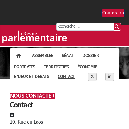
Connexion
Rechercher
ACCUEIL
ASSEMBLÉE
SÉNAT
DOSSIER
PORTRAITS
TERRITOIRES
ÉCONOMIE
Séparateur liens résea
X
LINKEDI
ENJEUX ET DÉBATS
CONTACT
NOUS CONTACTER
Contact
Adresse:
10, Rue du Laos