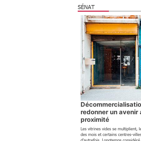
SÉNAT
Décommercialisation
redonner un avenir
proximité
Les vitrines vides se multiplient,
des mois et certains centres-vill
d’autrefois. Longtemps considé