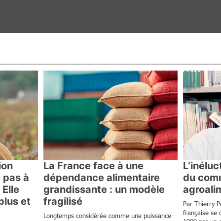
ion
La France face à une
L’inélu
e pas à
dépendance alimentaire
du comm
 Elle
grandissante : un modèle
agroali
plus et
fragilisé
Par Thierry 
française se 
Longtemps considérée comme une puissance