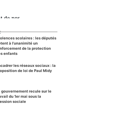
nt de nos
e
olences scolaires : les députés
tent à l’unanimité un
nforcement de la protection
s enfants
cadrer les réseaux sociaux : la
oposition de loi de Paul Midy
 gouvernement recule sur le
avail du 1er mai sous la
ession sociale