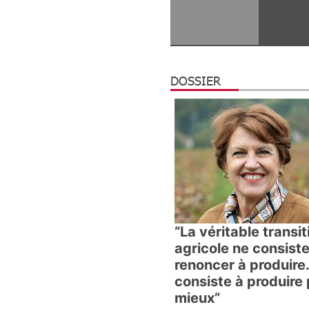
DOSSIER
“La véritable transit
agricole ne consist
renoncer à produire.
consiste à produire 
mieux”