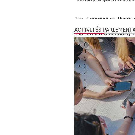
ENJEUX ET DÉBATS
Les flammes ne lisent 
renoncements
ACTIVITÉS PARLEMENT
Par Yves d’Amécourt, vi
0
1
2
3
4
5
6