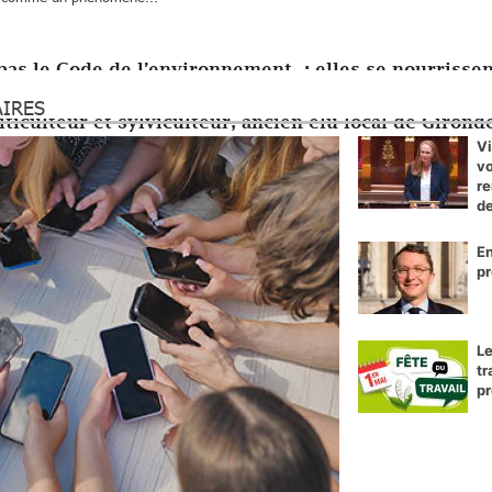
pas le Code de l’environnement ; elles se nourrisse
AIRES
ticulteur et sylviculteur, ancien élu local de Girond
Vi
vo
re
de
En
pr
Le
tr
pr