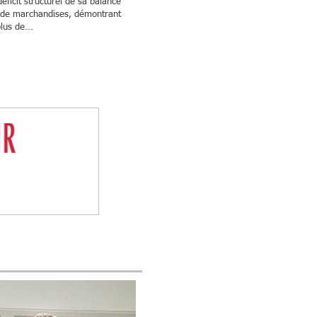
éficit structurel de sa balance
de marchandises, démontrant
lus de...