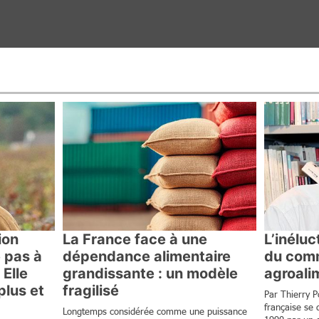
ion
La France face à une
L’inélu
e pas à
dépendance alimentaire
du comm
 Elle
grandissante : un modèle
agroali
plus et
fragilisé
Par Thierry 
française se 
Longtemps considérée comme une puissance