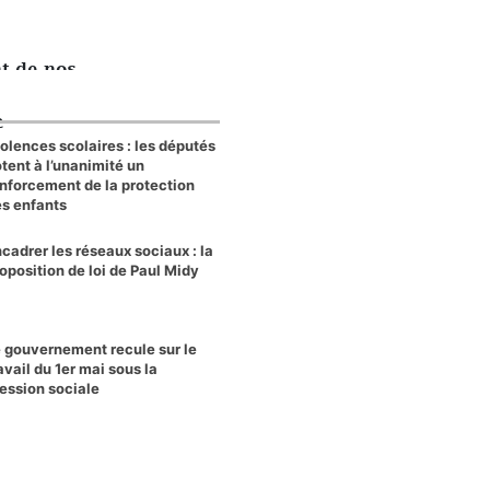
nt de nos
e
olences scolaires : les députés
tent à l’unanimité un
nforcement de la protection
s enfants
cadrer les réseaux sociaux : la
oposition de loi de Paul Midy
 gouvernement recule sur le
avail du 1er mai sous la
ession sociale