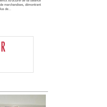
éficit structurel de sa balance
de marchandises, démontrant
lus de...