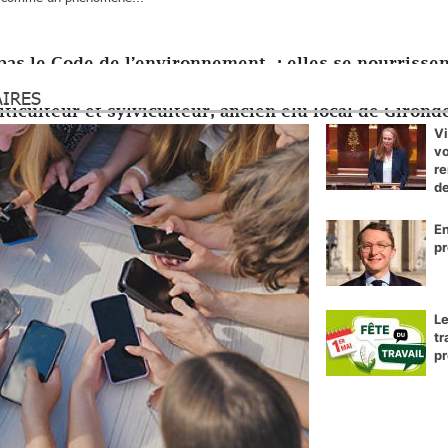
pas le Code de l’environnement ; elles se nourrisse
AIRES
ticulteur et sylviculteur, ancien élu local de Girond
Vi
vo
re
de
En
pr
Le
tr
pr