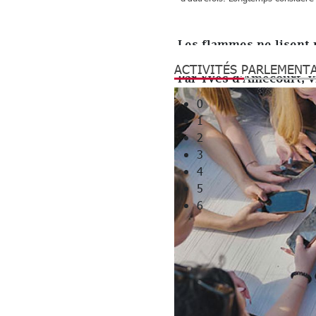
ENJEUX ET DÉBATS
Les flammes ne lisent 
renoncements
ACTIVITÉS PARLEMENT
Par Yves d’Amécourt, vi
0
1
2
3
4
5
6