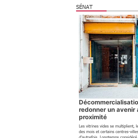
SÉNAT
Décommercialisation
redonner un avenir
proximité
Les vitrines vides se multiplient,
des mois et certains centres-vill
d’autrefois. Longtemps considé