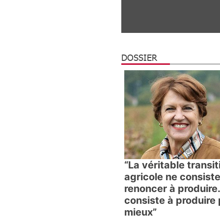
DOSSIER
“La véritable transit
agricole ne consist
renoncer à produire.
consiste à produire 
mieux”