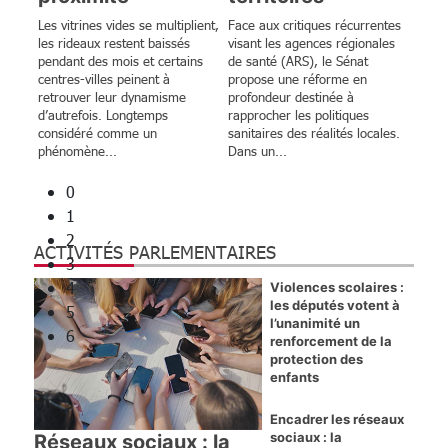
ENJEUX ET DÉBATS
Les vitrines vides se multiplient,
Face aux critiques récurrentes
les rideaux restent baissés
visant les agences régionales
Les flammes ne lisent pas le Code de
pendant des mois et certains
de santé (ARS), le Sénat
centres-villes peinent à
propose une réforme en
l’environnement ; elles se nourrissent de
retrouver leur dynamisme
profondeur destinée à
nos renoncements
d’autrefois. Longtemps
rapprocher les politiques
Par Yves d’Amécourt, viticulteur et
considéré comme un
sanitaires des réalités locales.
phénomène...
Dans un...
sylviculteur, ancien élu local de Gironde
0
1
2
ACTIVITÉS PARLEMENTAIRES
3
4
Violences scolaires :
les députés votent à
5
l’unanimité un
6
renforcement de la
protection des
enfants
Encadrer les réseaux
sociaux : la
Réseaux sociaux : la