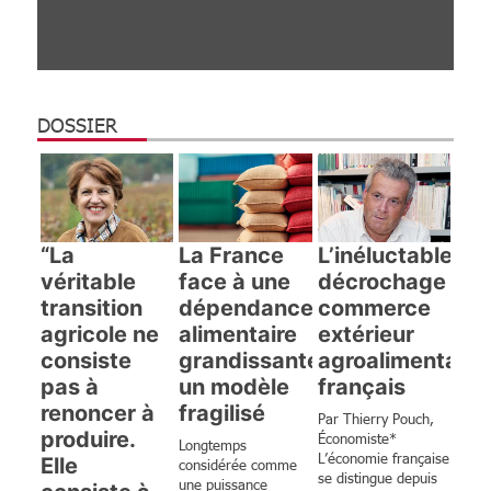
DOSSIER
“La
La France
L’inéluctable
véritable
face à une
décrochage du
transition
dépendance
commerce
agricole ne
alimentaire
extérieur
consiste
grandissante :
agroalimentaire
pas à
un modèle
français
renoncer à
fragilisé
Par Thierry Pouch,
produire.
Économiste*
Longtemps
L’économie française
Elle
considérée comme
se distingue depuis
une puissance