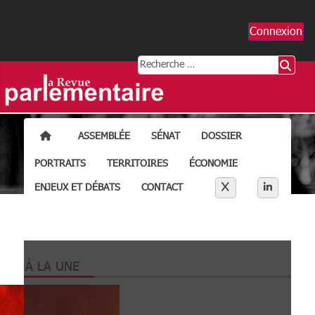
Connexion
Rechercher
ACCUEIL
ASSEMBLÉE
SÉNAT
DOSSIER
PORTRAITS
TERRITOIRES
ÉCONOMIE
Séparateur liens résea
X
LINKEDI
ENJEUX ET DÉBATS
CONTACT
À LA UNE