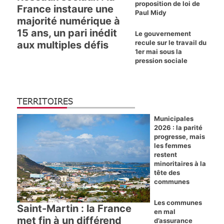
proposition de loi de
France instaure une
Paul Midy
majorité numérique à
15 ans, un pari inédit
Le gouvernement
recule sur le travail du
aux multiples défis
1er mai sous la
pression sociale
TERRITOIRES
Municipales
2026 : la parité
progresse, mais
les femmes
restent
minoritaires à la
tête des
communes
Les communes
Saint-Martin : la France
en mal
met fin à un différend
d’assurance