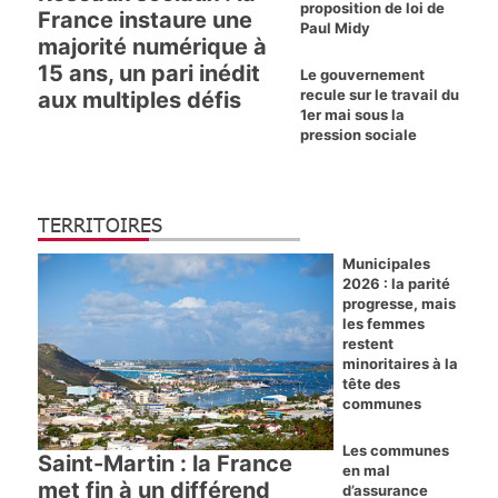
proposition de loi de
France instaure une
Paul Midy
majorité numérique à
15 ans, un pari inédit
Le gouvernement
recule sur le travail du
aux multiples défis
1er mai sous la
pression sociale
TERRITOIRES
Municipales
2026 : la parité
progresse, mais
les femmes
restent
minoritaires à la
tête des
communes
Les communes
Saint-Martin : la France
en mal
met fin à un différend
d’assurance