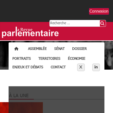
Connexion
Rechercher
ACCUEIL
ASSEMBLÉE
SÉNAT
DOSSIER
PORTRAITS
TERRITOIRES
ÉCONOMIE
Séparateur liens résea
X
LINKEDI
ENJEUX ET DÉBATS
CONTACT
À LA UNE