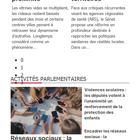
ENJEUX ET DÉBATS
Les vitrines vides se multiplient,
Face aux critiques récurrentes
les rideaux restent baissés
visant les agences régionales
Les flammes ne lisent pas le Code de
pendant des mois et certains
de santé (ARS), le Sénat
centres-villes peinent à
propose une réforme en
l’environnement ; elles se nourrissent de
retrouver leur dynamisme
profondeur destinée à
nos renoncements
d’autrefois. Longtemps
rapprocher les politiques
Par Yves d’Amécourt, viticulteur et
considéré comme un
sanitaires des réalités locales.
phénomène...
Dans un...
sylviculteur, ancien élu local de Gironde
0
1
2
ACTIVITÉS PARLEMENTAIRES
3
4
Violences scolaires :
les députés votent à
5
l’unanimité un
6
renforcement de la
protection des
enfants
Encadrer les réseaux
sociaux : la
Réseaux sociaux : la