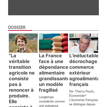
DOSSIER
“La
La France
L’inéluctable
véritable
face à une
décrochage du
transition
dépendance
commerce
agricole ne
alimentaire
extérieur
consiste
grandissante :
agroalimentaire
pas à
un modèle
français
renoncer à
fragilisé
Par Thierry Pouch,
produire.
Économiste*
Longtemps
L’économie française
Elle
considérée comme
se distingue depuis
une puissance