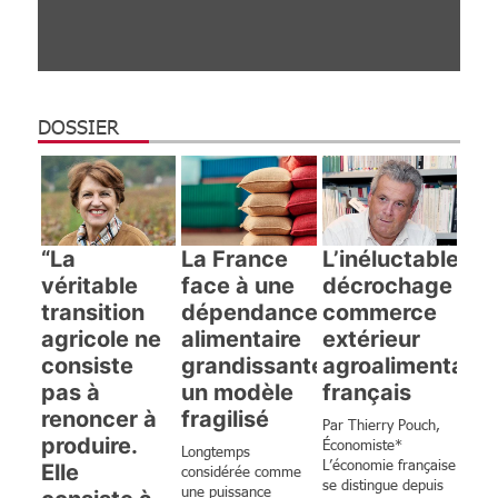
DOSSIER
“La
La France
L’inéluctable
véritable
face à une
décrochage du
transition
dépendance
commerce
agricole ne
alimentaire
extérieur
consiste
grandissante :
agroalimentaire
pas à
un modèle
français
renoncer à
fragilisé
Par Thierry Pouch,
produire.
Économiste*
Longtemps
L’économie française
Elle
considérée comme
se distingue depuis
une puissance