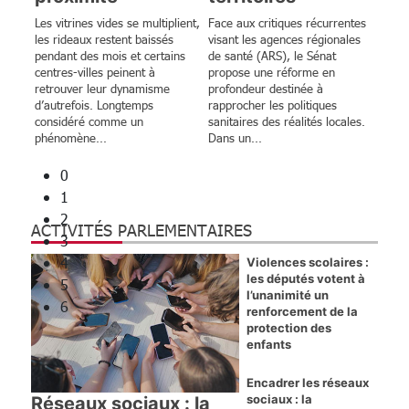
ENJEUX ET DÉBATS
Les vitrines vides se multiplient,
Face aux critiques récurrentes
les rideaux restent baissés
visant les agences régionales
Les flammes ne lisent pas le Code de
pendant des mois et certains
de santé (ARS), le Sénat
centres-villes peinent à
propose une réforme en
l’environnement ; elles se nourrissent de
retrouver leur dynamisme
profondeur destinée à
nos renoncements
d’autrefois. Longtemps
rapprocher les politiques
Par Yves d’Amécourt, viticulteur et
considéré comme un
sanitaires des réalités locales.
phénomène...
Dans un...
sylviculteur, ancien élu local de Gironde
0
1
2
ACTIVITÉS PARLEMENTAIRES
3
4
Violences scolaires :
les députés votent à
5
l’unanimité un
6
renforcement de la
protection des
enfants
Encadrer les réseaux
sociaux : la
Réseaux sociaux : la