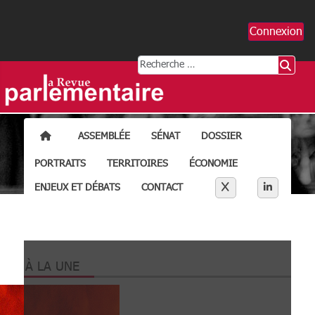
Connexion
Rechercher
ACCUEIL
ASSEMBLÉE
SÉNAT
DOSSIER
PORTRAITS
TERRITOIRES
ÉCONOMIE
Séparateur liens résea
X
LINKEDI
ENJEUX ET DÉBATS
CONTACT
À LA UNE