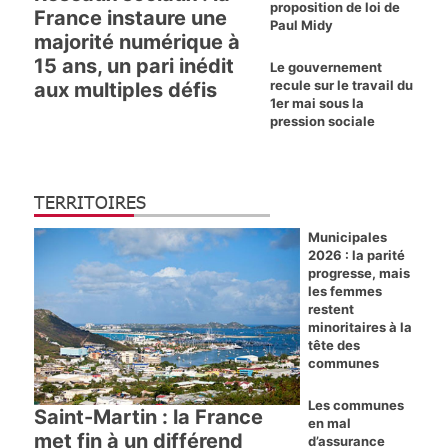
proposition de loi de
France instaure une
Paul Midy
majorité numérique à
15 ans, un pari inédit
Le gouvernement
recule sur le travail du
aux multiples défis
1er mai sous la
pression sociale
TERRITOIRES
Municipales
2026 : la parité
progresse, mais
les femmes
restent
minoritaires à la
tête des
communes
Les communes
Saint-Martin : la France
en mal
met fin à un différend
d’assurance